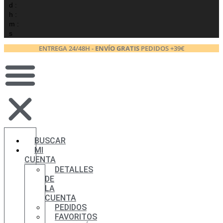
d :
h :
m :
s
ENTREGA 24/48H -
ENVÍO GRATIS
PEDIDOS +39€
BUSCAR
MI
CUENTA
DETALLES
DE
LA
CUENTA
PEDIDOS
FAVORITOS