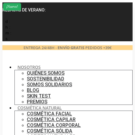
Ir
¡Nuevo!
al
REBAJAS DE VERANO:
contenido
d :
h :
m :
s
ENTREGA 24/48H -
ENVÍO GRATIS
PEDIDOS +39€
NOSOTROS
QUIÉNES SOMOS
SOSTENIBILIDAD
SOMOS SOLIDARIOS
BLOG
SKIN TEST
PREMIOS
COSMÉTICA NATURAL
COSMÉTICA FACIAL
COSMÉTICA CAPILAR
COSMÉTICA CORPORAL
COSMÉTICA SÓLIDA