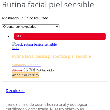
Rutina facial piel sensible
Mostrando un único resultado
- 20%
Packs
Rutina facial básica prebiótica piel sensible
Valorado
5.00
de 5
El
El
56,70
€
70,85
€
IVA Incluido
precio
precio
Añadir al carrito
original
actual
era:
es:
Decolores
70,85€.
56,70€.
Tienda online de cosmética natural y ecológica
certificada y garantizada. Nuestro objetivo es