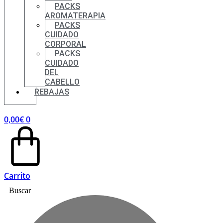
PACKS
AROMATERAPIA
PACKS
CUIDADO
CORPORAL
PACKS
CUIDADO
DEL
CABELLO
REBAJAS
0,00
€
0
Carrito
Buscar