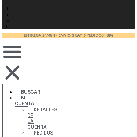
d :
h :
m :
s
ENTREGA 24/48H -
ENVÍO GRATIS
PEDIDOS +39€
BUSCAR
MI
CUENTA
DETALLES
DE
LA
CUENTA
PEDIDOS