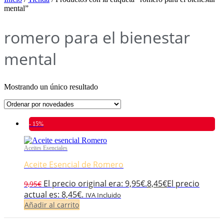
mental”
romero para el bienestar
mental
Mostrando un único resultado
- 15%
Aceites Esenciales
Aceite Esencial de Romero
El precio original era: 9,95€.
8,45
€
El precio
9,95
€
actual es: 8,45€.
IVA Incluido
Añadir al carrito