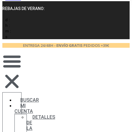
REBAJAS DE VERANO:
d :
h :
m :
s
ENTREGA 24/48H -
ENVÍO GRATIS
PEDIDOS +39€
BUSCAR
MI
CUENTA
DETALLES
DE
LA