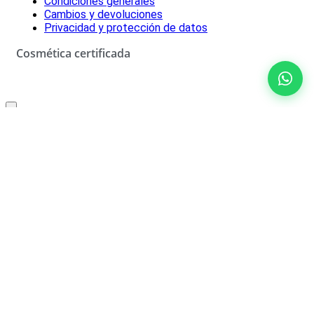
Condiciones generales
Cambios y devoluciones
Privacidad y protección de datos
Cosmética certificada
Oferta especial solo para ti
10% de descuento
No rellenar
¡SÍ, LO QUIERO!
*Descuento aplicable con el código que se recibirá por correo
electrónico. Solo válido un uso por cliente. Debes canjear el código
en el carrito de compra para beneficiarte del descuento.