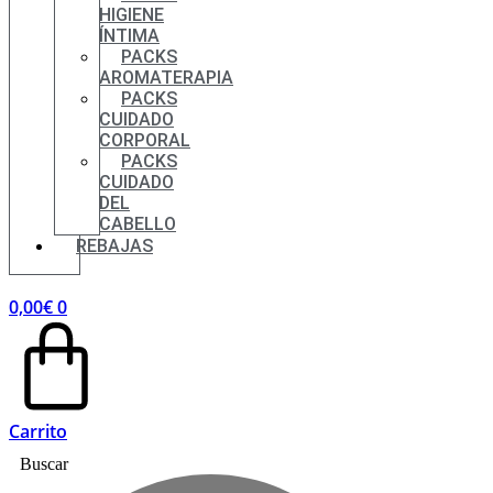
HIGIENE
ÍNTIMA
PACKS
AROMATERAPIA
PACKS
CUIDADO
CORPORAL
PACKS
CUIDADO
DEL
CABELLO
REBAJAS
0,00
€
0
Carrito
Buscar