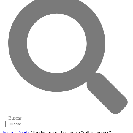
Buscar
Inicio
/
Tienda
/ Productos con la etiqueta “roll-on golpes”