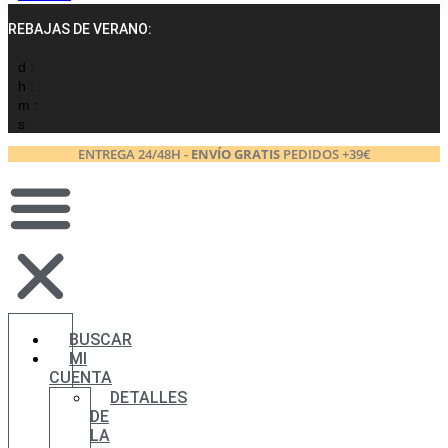
REBAJAS DE VERANO:
d :
h :
m :
s
ENTREGA 24/48H -
ENVÍO GRATIS
PEDIDOS +39€
BUSCAR
MI
CUENTA
DETALLES
DE
LA