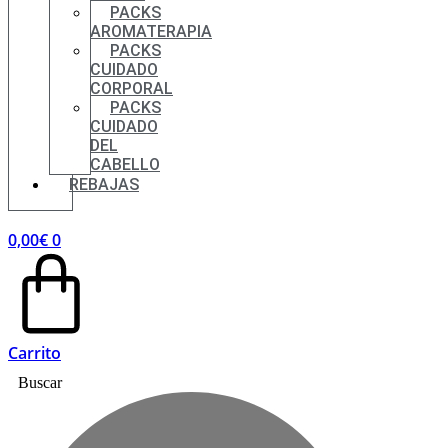
PACKS
AROMATERAPIA
PACKS
CUIDADO
CORPORAL
PACKS
CUIDADO
DEL
CABELLO
REBAJAS
0,00
€
0
Carrito
Buscar