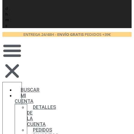
d :
h :
m :
s
ENTREGA 24/48H -
ENVÍO GRATIS
PEDIDOS +39€
BUSCAR
MI
CUENTA
DETALLES
DE
LA
CUENTA
PEDIDOS