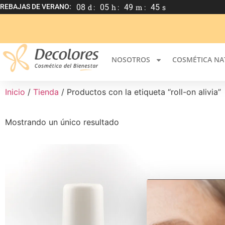
REBAJAS DE VERANO:
08
d :
05
h :
49
m :
45
s
NOSOTROS
COSMÉTICA NA
Inicio
/
Tienda
/ Productos con la etiqueta “roll-on alivia”
Mostrando un único resultado