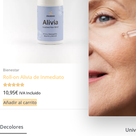
Bienestar
Roll-on Alivia de Inmediato
Valorado
10,95
€
IVA Incluido
4.97
de 5
Añadir al carrito
Decolores
Univ