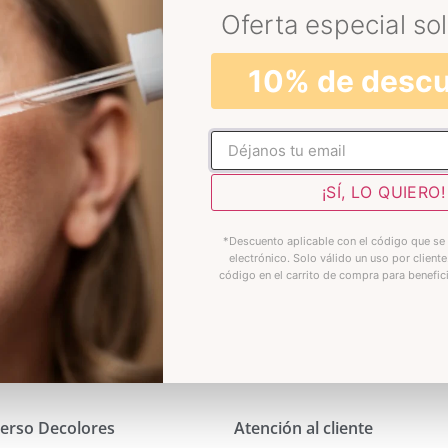
Oferta especial sol
10% de desc
No rellenar
¡SÍ, LO QUIERO!
*Descuento aplicable con el código que se 
electrónico. Solo válido un uso por cliente
código en el carrito de compra para benefic
erso Decolores
Atención al cliente