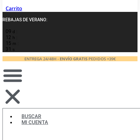
Carrito
REBAJAS DE VERANO:
09
d :
12
h :
15
m :
30
s
ENTREGA 24/48H -
ENVÍO GRATIS
PEDIDOS +39€
BUSCAR
MI CUENTA