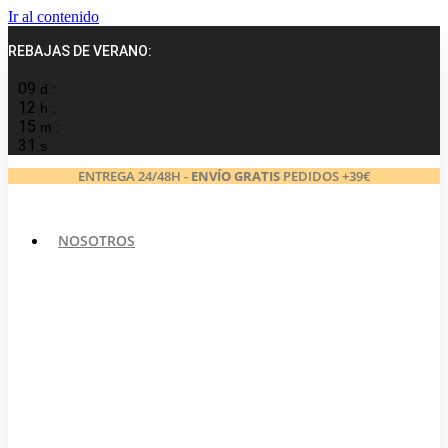
Ir al contenido
REBAJAS DE VERANO:
09
d :
12
h :
15
m :
30
s
ENTREGA 24/48H -
ENVÍO GRATIS
PEDIDOS +39€
NOSOTROS