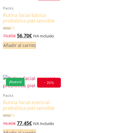
*Descuento aplicable con el código que se recibirá por correo
Packs
electrónico. Solo válido un uso por cliente. Debes canjear el código en
Rutina facial básica
el carrito de compra para beneficiarte del descuento.
prebiótica piel sensible
Valorado
56,70
€
70,85
€
IVA Incluido
5.00
de 5
Añadir al carrito
¡Nuevo!
- 20%
Packs
Rutina facial esencial
prebiótica piel sensible
Valorado
77,45
€
96,80
€
IVA Incluido
5.00
de 5
Añadir al carrito