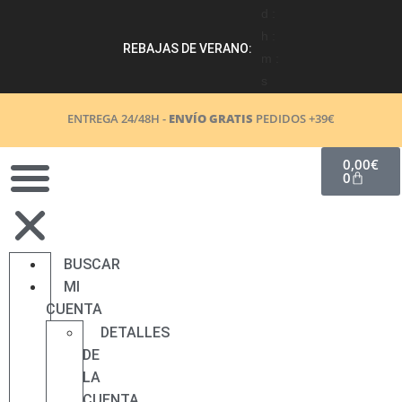
d :
h :
REBAJAS DE VERANO:
m :
s
ENTREGA 24/48H -
ENVÍO GRATIS
PEDIDOS +39€
0,00
€
0
BUSCAR
MI
CUENTA
DETALLES
DE
LA
CUENTA