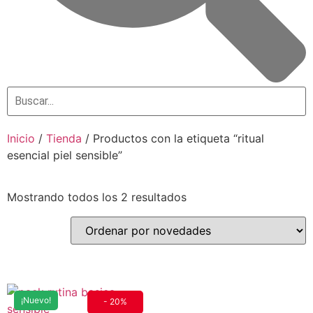
Inicio
/
Tienda
/ Productos con la etiqueta “ritual
esencial piel sensible”
Oferta especial solo para ti
Mostrando todos los 2 resultados
10% de descuento
No rellenar
¡SÍ, LO QUIERO!
¡Nuevo!
- 20%