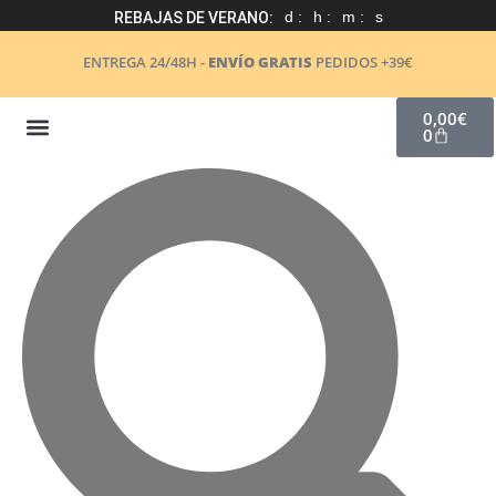
d :
h :
m :
s
REBAJAS DE VERANO:
ENTREGA 24/48H -
ENVÍO GRATIS
PEDIDOS +39€
0,00
€
0
COSMÉTICA NATURAL