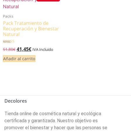
Packs
Pack Tratamiento de
Recuperación y Bienestar
Natural
Valorado
41,45
€
51,80
€
IVA Incluido
5.00
de 5
Añadir al carrito
Decolores
Tienda online de cosmética natural y ecológica
certificada y garantizada. Nuestro objetivo es
promover el bienestar y hacer que las personas se