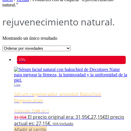
natural.”
rejuvenecimiento natural.
Mostrando un único resultado
- 15%
Cara
Sérum regenerador antiedad Bakuchiol
Regenerative
Valorado
5.00
de 5
El precio original era: 31,95€.
27,15
€
El precio
31,95
€
actual es: 27,15€.
IVA Incluido
Añadir al carrito