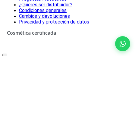
¿Quieres ser distribuidor?
Condiciones generales
Cambios y devoluciones
Privacidad y protección de datos
Cosmética certificada
Oferta especial solo para ti
10% de descuento
No rellenar
¡SÍ, LO QUIERO!
*Descuento aplicable con el código que se recibirá por correo