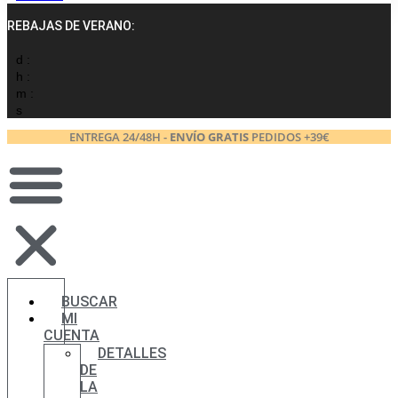
REBAJAS DE VERANO:
d :
h :
m :
s
ENTREGA 24/48H -
ENVÍO GRATIS
PEDIDOS +39€
BUSCAR
MI
CUENTA
DETALLES
DE
LA