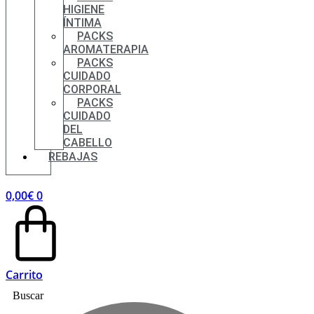
HIGIENE
ÍNTIMA
PACKS
AROMATERAPIA
PACKS
CUIDADO
CORPORAL
PACKS
CUIDADO
DEL
CABELLO
REBAJAS
0,00
€
0
Carrito
Buscar