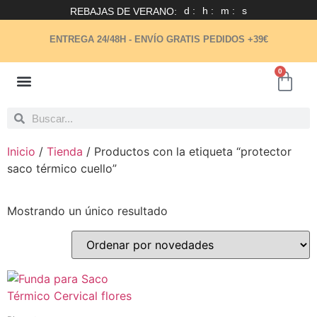
d :
h :
m :
s
REBAJAS DE VERANO:
ENTREGA 24/48H -
ENVÍO GRATIS
PEDIDOS +39€
0
COSMÉTICA NATURAL
Inicio
/
Tienda
/ Productos con la etiqueta “protector
saco térmico cuello”
Mostrando un único resultado