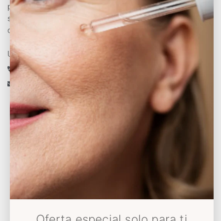
promover el bienestar y hacer que las personas se
sientan bien consigo mismas para que se
conviertan en su mejor versión
Un experto te asesora
+34 633 430 993
info@decoloresnatur.com
Universo Decolores
Conócenos
Sostenibilidad
Somos Solidarios
Blog
Oferta especial solo para ti