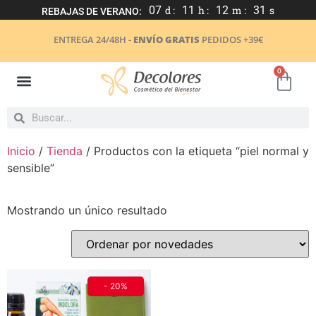
07
d :
11
h :
12
m :
31
s
REBAJAS DE VERANO:
ENTREGA 24/48H -
ENVÍO GRATIS
PEDIDOS +39€
0
Inicio
/
Tienda
/ Productos con la etiqueta “piel normal y
sensible”
Mostrando un único resultado
- 20%