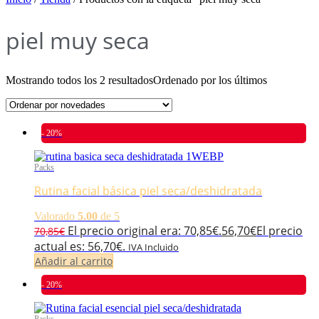
piel muy seca
Mostrando todos los 2 resultados
Ordenado por los últimos
- 20%
Packs
Rutina facial básica piel seca/deshidratada
Valorado
5.00
de 5
El precio original era: 70,85€.
56,70
€
El precio
70,85
€
actual es: 56,70€.
IVA Incluido
Añadir al carrito
- 20%