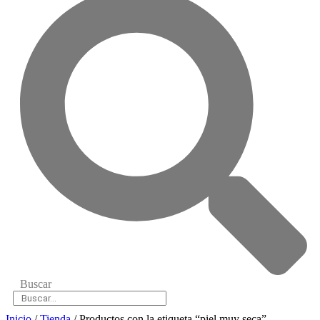
Buscar
Inicio
/
Tienda
/ Productos con la etiqueta “piel muy seca”