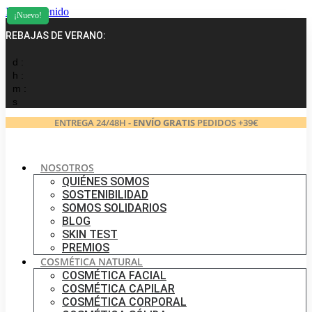
Ir al contenido
¡Nuevo!
¡Nuevo!
REBAJAS DE VERANO:
d :
h :
m :
s
ENTREGA 24/48H -
ENVÍO GRATIS
PEDIDOS +39€
NOSOTROS
QUIÉNES SOMOS
SOSTENIBILIDAD
SOMOS SOLIDARIOS
BLOG
SKIN TEST
PREMIOS
COSMÉTICA NATURAL
COSMÉTICA FACIAL
COSMÉTICA CAPILAR
COSMÉTICA CORPORAL