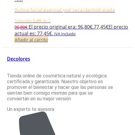
Packs
Rutina facial esencial piel seca/deshidratada
Valorado
5.00
de 5
El precio original era: 96,80€.
77,45
€
El precio
96,80
€
actual es: 77,45€.
IVA Incluido
Añadir al carrito
Decolores
Tienda online de cosmética natural y ecológica
certificada y garantizada. Nuestro objetivo es
promover el bienestar y hacer que las personas se
sientan bien consigo mismas para que se
conviertan en su mejor versión
Un experto te asesora