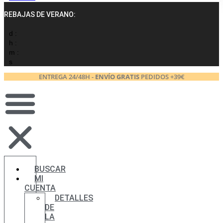
REBAJAS DE VERANO:
d :
h :
m :
s
ENTREGA 24/48H -
ENVÍO GRATIS
PEDIDOS +39€
BUSCAR
MI
CUENTA
DETALLES
DE
LA