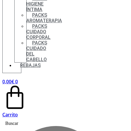
HIGIENE
ÍNTIMA
PACKS
AROMATERAPIA
PACKS
CUIDADO
CORPORAL
PACKS
CUIDADO
DEL
CABELLO
REBAJAS
0,00
€
0
Carrito
Buscar