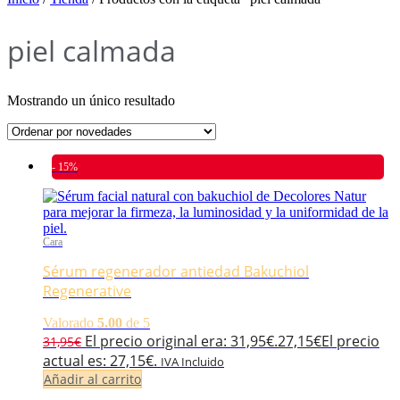
piel calmada
Mostrando un único resultado
- 15%
Cara
Sérum regenerador antiedad Bakuchiol
Regenerative
Valorado
5.00
de 5
El precio original era: 31,95€.
27,15
€
El precio
31,95
€
actual es: 27,15€.
IVA Incluido
Añadir al carrito