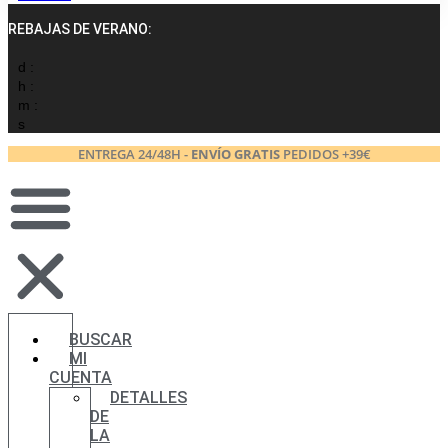
REBAJAS DE VERANO:
d :
h :
m :
s
ENTREGA 24/48H -
ENVÍO GRATIS
PEDIDOS +39€
BUSCAR
MI
CUENTA
DETALLES
DE
LA