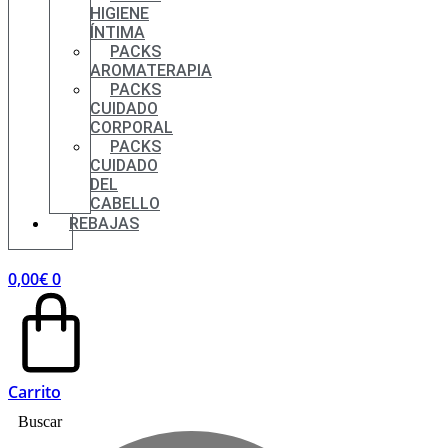
HIGIENE
ÍNTIMA
PACKS
AROMATERAPIA
PACKS
CUIDADO
CORPORAL
PACKS
CUIDADO
DEL
CABELLO
REBAJAS
0,00
€
0
Carrito
Buscar