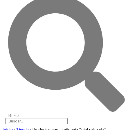
Buscar
Inicio
/
Tienda
/ Productos con la etiqueta “piel calmada”