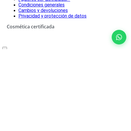
Condiciones generales
Cambios y devoluciones
Privacidad y protección de datos
Cosmética certificada
Oferta especial solo para ti
10% de descuento
No rellenar
¡SÍ, LO QUIERO!
*Descuento aplicable con el código que se recibirá por correo
electrónico. Solo válido un uso por cliente. Debes canjear el código