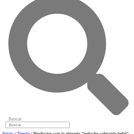
Buscar
Inicio
/
Tienda
/ Productos con la etiqueta “peluche calmante bebé”