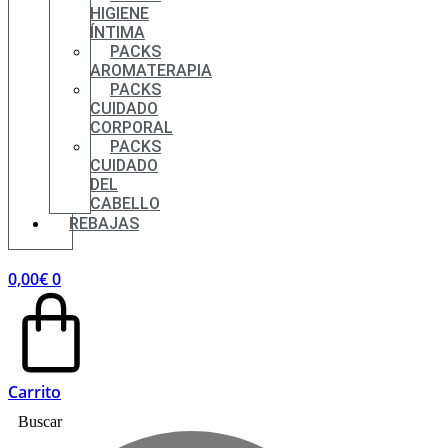
HIGIENE
ÍNTIMA
PACKS
AROMATERAPIA
PACKS
CUIDADO
CORPORAL
PACKS
CUIDADO
DEL
CABELLO
REBAJAS
0,00
€
0
Carrito
Buscar