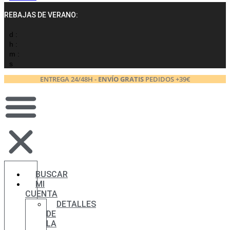
REBAJAS DE VERANO:
d :
h :
m :
s
ENTREGA 24/48H -
ENVÍO GRATIS
PEDIDOS +39€
BUSCAR
MI
CUENTA
DETALLES
DE
LA