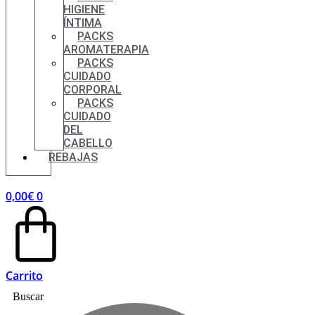
HIGIENE
ÍNTIMA
PACKS
AROMATERAPIA
PACKS
CUIDADO
CORPORAL
PACKS
CUIDADO
DEL
CABELLO
REBAJAS
0,00
€
0
Carrito
Buscar