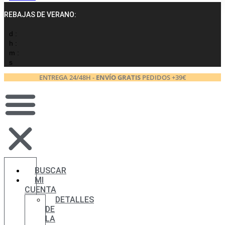
REBAJAS DE VERANO:
d :
h :
m :
s
ENTREGA 24/48H -
ENVÍO GRATIS
PEDIDOS +39€
BUSCAR
MI
CUENTA
DETALLES
DE
LA