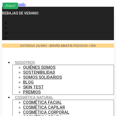
Ir al contenido
¡Nuevo!
REBAJAS DE VERANO:
d :
h :
m :
s
ENTREGA 24/48H -
ENVÍO GRATIS
PEDIDOS +39€
NOSOTROS
QUIÉNES SOMOS
SOSTENIBILIDAD
SOMOS SOLIDARIOS
BLOG
SKIN TEST
PREMIOS
COSMÉTICA NATURAL
COSMÉTICA FACIAL
COSMÉTICA CAPILAR
COSMÉTICA CORPORAL