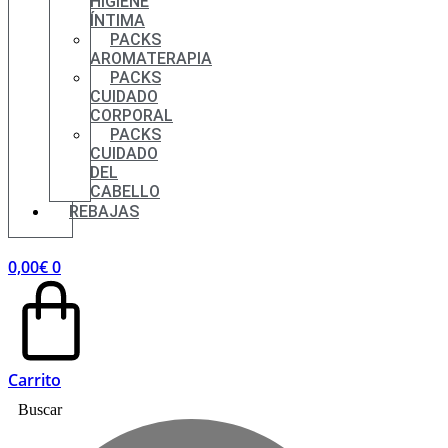
HIGIENE
ÍNTIMA
PACKS
AROMATERAPIA
PACKS
CUIDADO
CORPORAL
PACKS
CUIDADO
DEL
CABELLO
REBAJAS
0,00
€
0
Carrito
Buscar