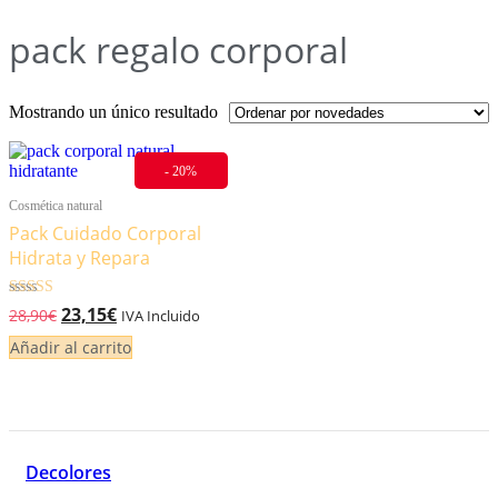
pack regalo corporal
Mostrando un único resultado
- 20%
Cosmética natural
Pack Cuidado Corporal
Hidrata y Repara
El
El
Valorado
23,15
€
28,90
€
IVA Incluido
5.00
precio
precio
de 5
Añadir al carrito
original
actual
era:
es:
28,90€.
23,15€.
Decolores