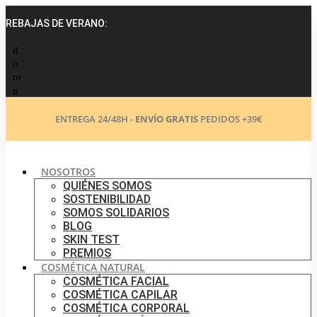
Ir
al
REBAJAS DE VERANO:
contenido
d :
h :
m :
s
ENTREGA 24/48H -
ENVÍO GRATIS
PEDIDOS +39€
NOSOTROS
QUIÉNES SOMOS
SOSTENIBILIDAD
SOMOS SOLIDARIOS
BLOG
SKIN TEST
PREMIOS
COSMÉTICA NATURAL
COSMÉTICA FACIAL
COSMÉTICA CAPILAR
COSMÉTICA CORPORAL