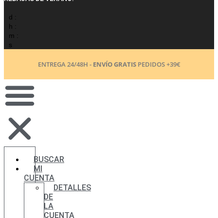
d :
h :
m :
s
ENTREGA 24/48H -
ENVÍO GRATIS
PEDIDOS +39€
BUSCAR
MI
CUENTA
DETALLES
DE
LA
CUENTA