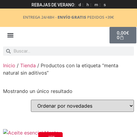
d :
h :
m :
s
REBAJAS DE VERANO:
ENTREGA 24/48H -
ENVÍO GRATIS
PEDIDOS +39€
0,00
€
0
COSMÉTICA NATURAL
Inicio
/
Tienda
/ Productos con la etiqueta “menta
natural sin aditivos”
Mostrando un único resultado