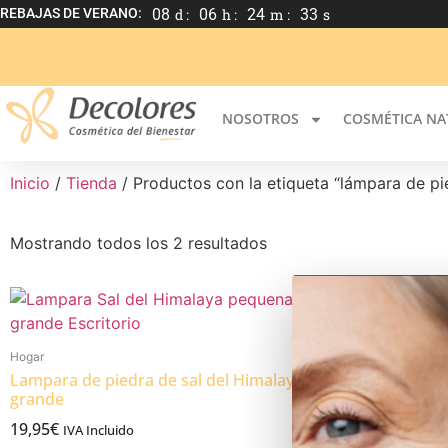
REBAJAS DE VERANO:
08
d :
06
h :
24
m :
33
s
NOSOTROS
COSMÉTICA NA
Inicio
/
Tienda
/ Productos con la etiqueta “lámpara de pi
Mostrando todos los 2 resultados
Hogar
Hogar
Lampara de piedra de sal del Himalaya
Lampara de p
grande
pequeña US
19,95
€
IVA Incluido
Valorado