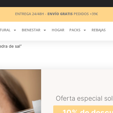
ENTREGA 24/48H -
ENVÍO GRATIS
PEDIDOS +39€
TURAL
BIENESTAR
HOGAR
PACKS
REBAJAS
edra de sal”
iedra de sal del Himalaya
Oferta especial sol
B
10% de desc