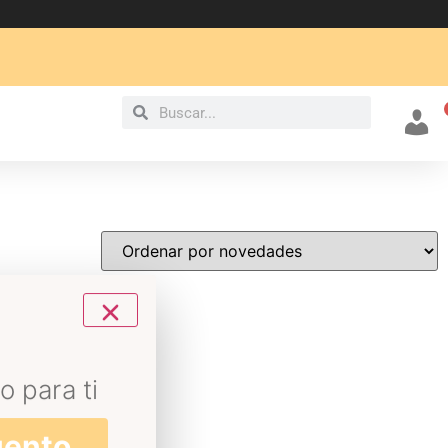
Mi cu
o para ti
uento