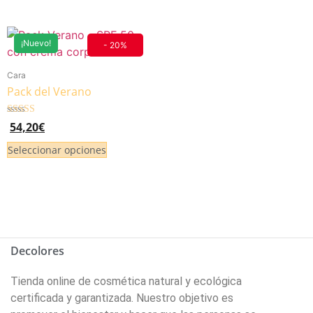
¡Nuevo!
- 20%
Cara
Pack del Verano
Valorado
54,20
€
5.00
de 5
Seleccionar opciones
Decolores
Tienda online de cosmética natural y ecológica
certificada y garantizada. Nuestro objetivo es