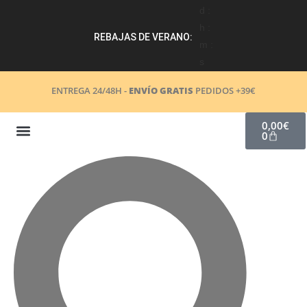
d :
h :
REBAJAS DE VERANO:
m :
s
ENTREGA 24/48H -
ENVÍO GRATIS
PEDIDOS +39€
0,00
€
0
COSMÉTICA NATURAL