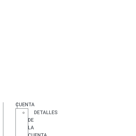
d :
h :
REBAJAS DE VERANO:
m :
s
ENTREGA 24/48H -
ENVÍO GRATIS
PEDIDOS +39€
0,00
€
0
BUSCAR
MI
CUENTA
DETALLES
DE
LA
CUENTA