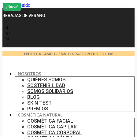
Ir al contenido
¡Nuevo!
REBAJAS DE VERANO:
d :
h :
m :
s
ENTREGA 24/48H -
ENVÍO GRATIS
PEDIDOS +39€
NOSOTROS
QUIÉNES SOMOS
SOSTENIBILIDAD
SOMOS SOLIDARIOS
BLOG
SKIN TEST
PREMIOS
COSMÉTICA NATURAL
COSMÉTICA FACIAL
COSMÉTICA CAPILAR
COSMÉTICA CORPORAL