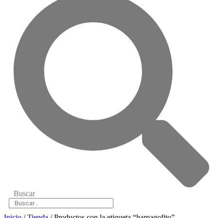
Buscar
Inicio
/
Tienda
/ Productos con la etiqueta “harpagofito”