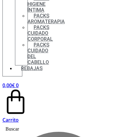
HIGIENE
ÍNTIMA
PACKS
AROMATERAPIA
PACKS
CUIDADO
CORPORAL
PACKS
CUIDADO
DEL
CABELLO
REBAJAS
0,00
€
0
Carrito
Buscar