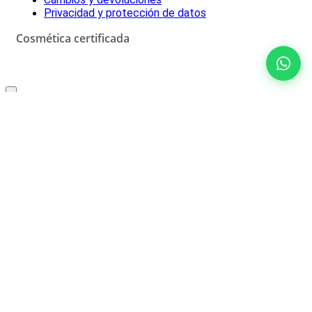
Privacidad y protección de datos
Cosmética certificada
Oferta especial solo para ti
10% de descuento
No rellenar
¡SÍ, LO QUIERO!
*Descuento aplicable con el código que se recibirá por correo
electrónico. Solo válido un uso por cliente. Debes canjear el código
en el carrito de compra para beneficiarte del descuento.