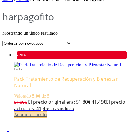
harpagofito
Mostrando un único resultado
- 20%
Packs
Pack Tratamiento de Recuperación y Bienestar
Natural
Valorado
5.00
de 5
El precio original era: 51,80€.
41,45
€
El precio
51,80
€
actual es: 41,45€.
IVA Incluido
Añadir al carrito