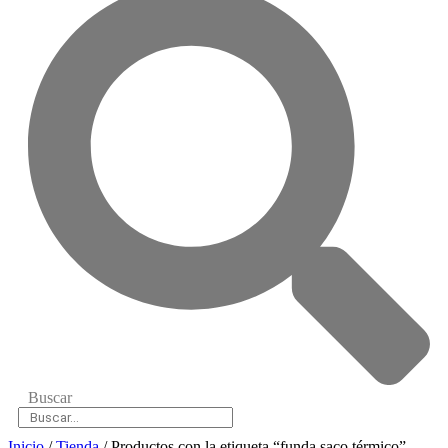
Buscar
Inicio
/
Tienda
/ Productos con la etiqueta “funda saco térmico”