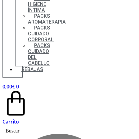
HIGIENE
ÍNTIMA
PACKS
AROMATERAPIA
PACKS
CUIDADO
CORPORAL
PACKS
CUIDADO
DEL
CABELLO
REBAJAS
0,00
€
0
Carrito
Buscar