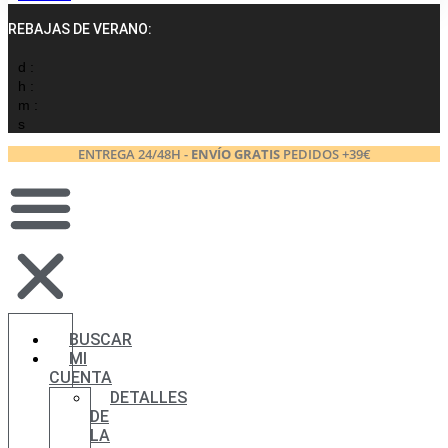
REBAJAS DE VERANO:
d :
h :
m :
s
ENTREGA 24/48H -
ENVÍO GRATIS
PEDIDOS +39€
BUSCAR
MI
CUENTA
DETALLES
DE
LA