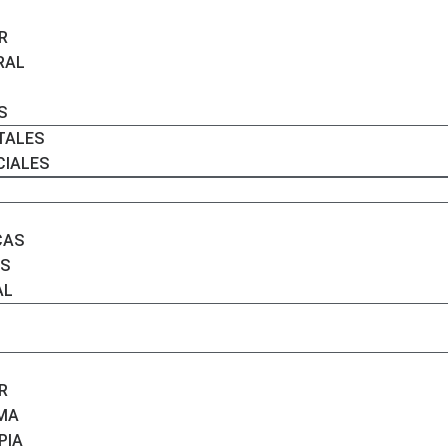
R
RAL
S
TALES
CIALES
CAS
S
AL
R
IMA
PIA