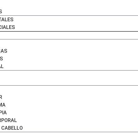
S
TALES
CIALES
CAS
S
AL
R
IMA
PIA
RPORAL
L CABELLO