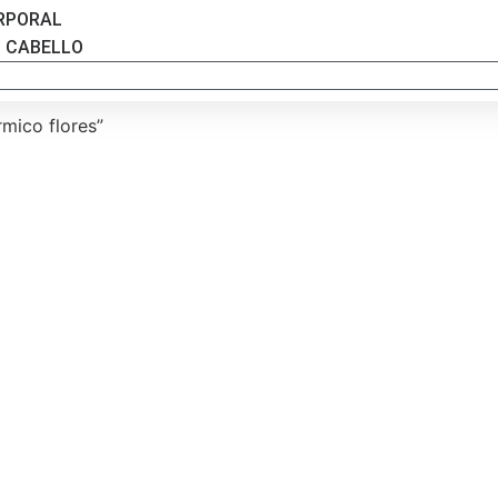
RPORAL
L CABELLO
rmico flores”