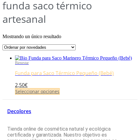
funda saco térmico
artesanal
Mostrando un único resultado
Bienestar
Funda para Saco Térmico Pequeño (Bebé)
2,50
€
Seleccionar opciones
Este
producto
tiene
Decolores
múltiples
variantes.
Las
Tienda online de cosmética natural y ecológica
opciones
certificada y garantizada. Nuestro objetivo es
se