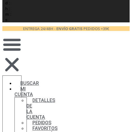
d :
h :
m :
s
ENTREGA 24/48H -
ENVÍO GRATIS
PEDIDOS +39€
BUSCAR
MI
CUENTA
DETALLES
DE
LA
CUENTA
PEDIDOS
FAVORITOS