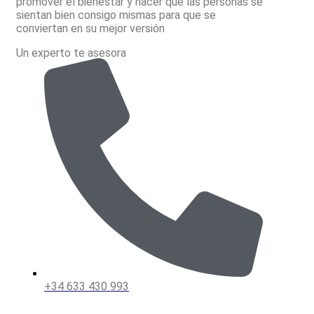
promover el bienestar y hacer que las personas se
pueden
sientan bien consigo mismas para que se
elegir
conviertan en su mejor versión
en
la
Un experto te asesora
página
del
producto
+34 633 430 993