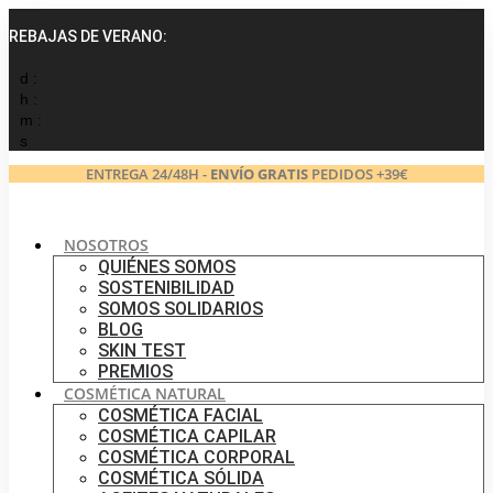
Ir
al
REBAJAS DE VERANO:
contenido
d :
h :
m :
s
ENTREGA 24/48H -
ENVÍO GRATIS
PEDIDOS +39€
NOSOTROS
QUIÉNES SOMOS
SOSTENIBILIDAD
SOMOS SOLIDARIOS
BLOG
SKIN TEST
PREMIOS
COSMÉTICA NATURAL
COSMÉTICA FACIAL
COSMÉTICA CAPILAR
COSMÉTICA CORPORAL
COSMÉTICA SÓLIDA