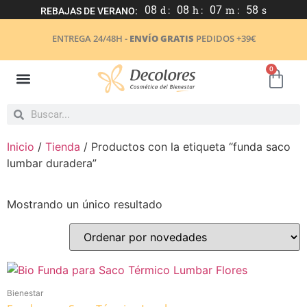
08
d :
08
h :
07
m :
57
s
REBAJAS DE VERANO:
ENTREGA 24/48H -
ENVÍO GRATIS
PEDIDOS +39€
0
Inicio
/
Tienda
/ Productos con la etiqueta “funda saco
lumbar duradera”
Mostrando un único resultado
Bienestar