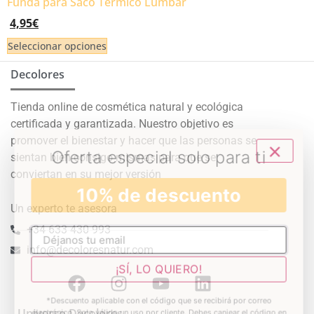
Funda para Saco Térmico Lumbar
4,95
€
Seleccionar opciones
Decolores
Tienda online de cosmética natural y ecológica
certificada y garantizada. Nuestro objetivo es
promover el bienestar y hacer que las personas se
sientan bien consigo mismas para que se
conviertan en su mejor versión
Un experto te asesora
+34 633 430 993
info@decoloresnatur.com
Universo Decolores