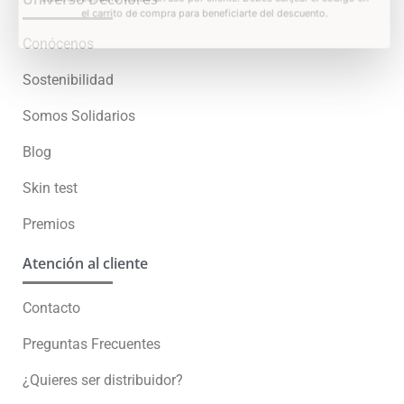
Conócenos
Oferta especial solo para ti
Sostenibilidad
Somos Solidarios
10% de descuento
Blog
No rellenar
Skin test
¡SÍ, LO QUIERO!
Premios
*Descuento aplicable con el código que se recibirá por correo
Atención al cliente
electrónico. Solo válido un uso por cliente. Debes canjear el código en
el carrito de compra para beneficiarte del descuento.
Contacto
Preguntas Frecuentes
¿Quieres ser distribuidor?