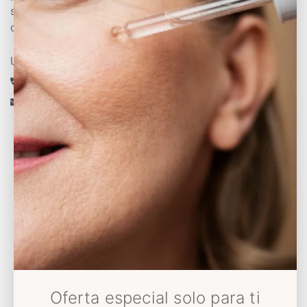
sientan bien consigo mismas para que se
conviertan en su mejor versión
Un experto te asesora
+34 633 430 993
info@decoloresnatur.com
Universo Decolores
Conócenos
Sostenibilidad
Somos Solidarios
Blog
Oferta especial solo para ti