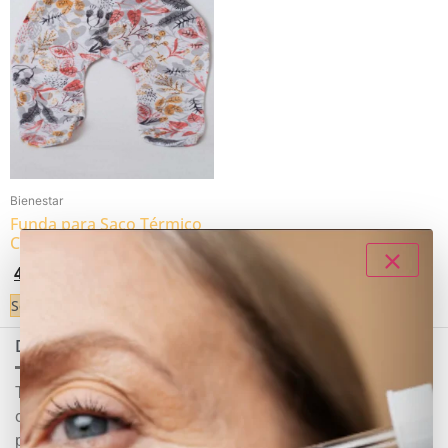
Bienestar
Funda para Saco Térmico
Cervical
4,95
€
Seleccionar opciones
Decolores
Tienda online de cosmética natural y ecológica
certificada y garantizada. Nuestro objetivo es
promover el bienestar y hacer que las personas se