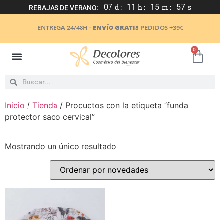
07
d :
11
h :
15
m :
57
s
REBAJAS DE VERANO:
ENTREGA 24/48H -
ENVÍO GRATIS
PEDIDOS +39€
0
Inicio
/
Tienda
/ Productos con la etiqueta “funda
protector saco cervical”
Mostrando un único resultado