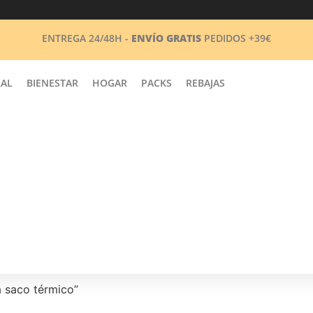
ENTREGA 24/48H -
ENVÍO GRATIS
PEDIDOS +39€
RAL
BIENESTAR
HOGAR
PACKS
REBAJAS
a saco térmico”