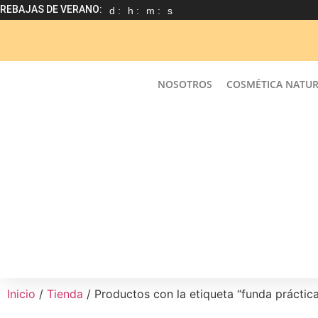
REBAJAS DE VERANO:
d :
h :
m :
s
NOSOTROS
COSMÉTICA NATU
Inicio
/
Tienda
/ Productos con la etiqueta “funda práctic