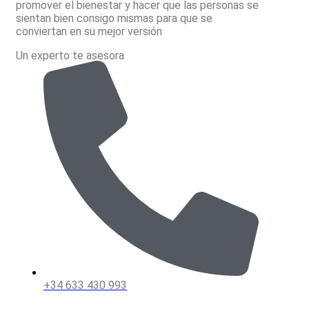
promover el bienestar y hacer que las personas se
pueden
sientan bien consigo mismas para que se
elegir
conviertan en su mejor versión
en
la
Un experto te asesora
página
del
producto
+34 633 430 993