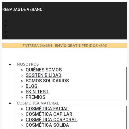
Ir
al
REBAJAS DE VERANO:
contenido
d :
h :
m :
s
ENTREGA 24/48H -
ENVÍO GRATIS
PEDIDOS +39€
NOSOTROS
QUIÉNES SOMOS
SOSTENIBILIDAD
SOMOS SOLIDARIOS
BLOG
SKIN TEST
PREMIOS
COSMÉTICA NATURAL
COSMÉTICA FACIAL
COSMÉTICA CAPILAR
COSMÉTICA CORPORAL
COSMÉTICA SÓLIDA