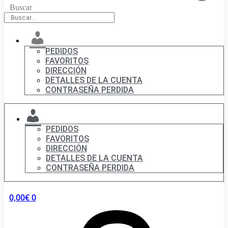
Buscar
Mi
cuenta
PEDIDOS
FAVORITOS
DIRECCIÓN
DETALLES DE LA CUENTA
CONTRASEÑA PERDIDA
MI
CUENTA
PEDIDOS
FAVORITOS
DIRECCIÓN
DETALLES DE LA CUENTA
CONTRASEÑA PERDIDA
0,00
€
0