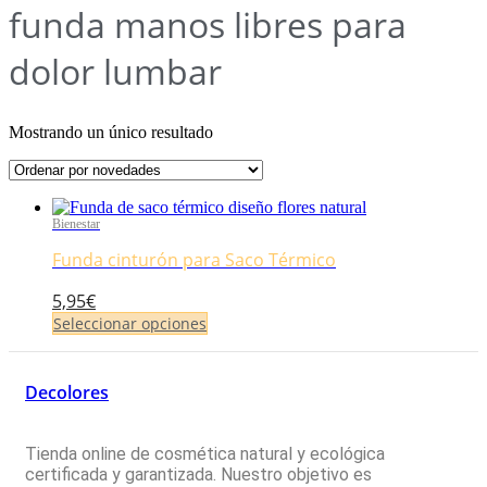
funda manos libres para
dolor lumbar
Mostrando un único resultado
Bienestar
Funda cinturón para Saco Térmico
5,95
€
Seleccionar opciones
Este
producto
tiene
Decolores
múltiples
variantes.
Las
Tienda online de cosmética natural y ecológica
opciones
certificada y garantizada. Nuestro objetivo es
se