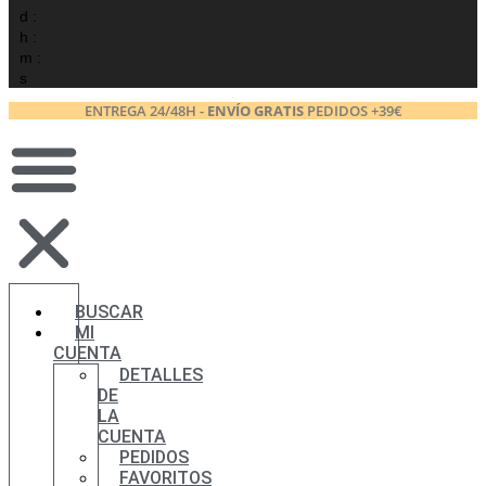
d :
h :
m :
s
ENTREGA 24/48H -
ENVÍO GRATIS
PEDIDOS +39€
BUSCAR
MI
CUENTA
DETALLES
DE
LA
CUENTA
PEDIDOS
FAVORITOS