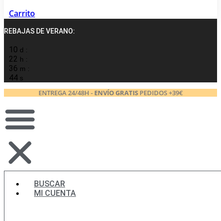
Carrito
REBAJAS DE VERANO:
10
d :
22
h :
36
m :
43
s
ENTREGA 24/48H -
ENVÍO GRATIS
PEDIDOS +39€
BUSCAR
MI CUENTA