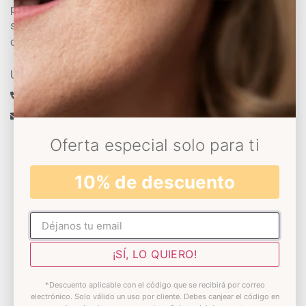
promover el bienestar y hacer que las personas se
sientan bien consigo mismas para que se
conviertan en su mejor versión
Un experto te asesora
+34 633 430 993
info@decoloresnatur.com
Oferta especial solo para ti
Universo Decolores
10% de descuento
Conócenos
No rellenar
Sostenibilidad
¡SÍ, LO QUIERO!
Somos Solidarios
*Descuento aplicable con el código que se recibirá por correo
Blog
electrónico. Solo válido un uso por cliente. Debes canjear el código en