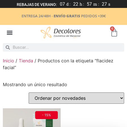
07
d :
22
h :
57
m :
27
s
REBAJAS DE VERANO:
ENTREGA 24/48H -
ENVÍO GRATIS
PEDIDOS +39€
0
Inicio
/
Tienda
/ Productos con la etiqueta “flacidez
facial”
Mostrando un único resultado
- 15%