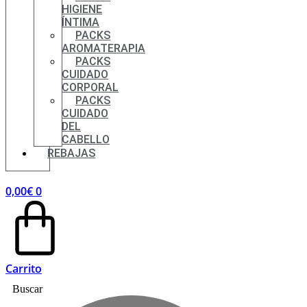
HIGIENE
ÍNTIMA
PACKS
AROMATERAPIA
PACKS
CUIDADO
CORPORAL
PACKS
CUIDADO
DEL
CABELLO
REBAJAS
0,00
€
0
Carrito
Buscar