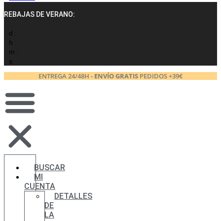
REBAJAS DE VERANO:
d :
h :
m :
s
ENTREGA 24/48H -
ENVÍO GRATIS
PEDIDOS +39€
BUSCAR
MI
CUENTA
DETALLES
DE
LA