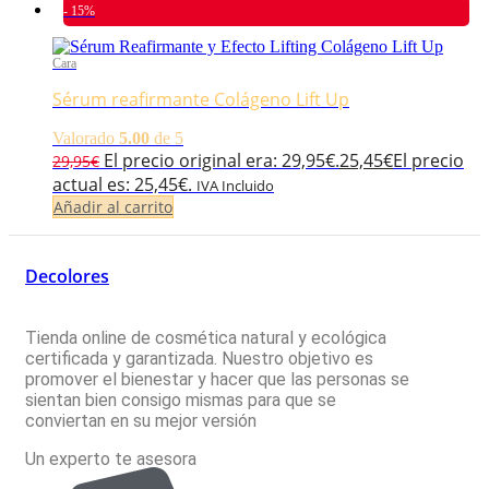
- 15%
Cara
Sérum reafirmante Colágeno Lift Up
Valorado
5.00
de 5
El precio original era: 29,95€.
25,45
€
El precio
29,95
€
actual es: 25,45€.
IVA Incluido
Añadir al carrito
Decolores
Tienda online de cosmética natural y ecológica
certificada y garantizada. Nuestro objetivo es
promover el bienestar y hacer que las personas se
sientan bien consigo mismas para que se
conviertan en su mejor versión
Un experto te asesora