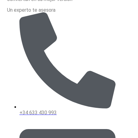
la
Un experto te asesora
página
del
producto
+34 633 430 993