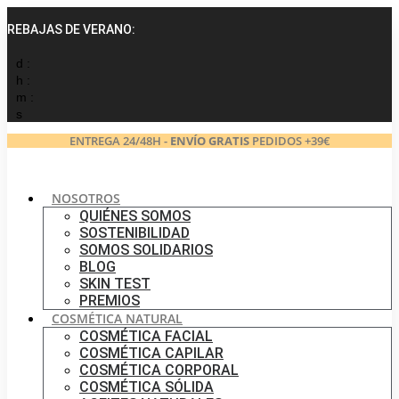
Ir
al
REBAJAS DE VERANO:
contenido
d :
h :
m :
s
ENTREGA 24/48H -
ENVÍO GRATIS
PEDIDOS +39€
NOSOTROS
QUIÉNES SOMOS
SOSTENIBILIDAD
SOMOS SOLIDARIOS
BLOG
SKIN TEST
PREMIOS
COSMÉTICA NATURAL
COSMÉTICA FACIAL
COSMÉTICA CAPILAR
COSMÉTICA CORPORAL
COSMÉTICA SÓLIDA