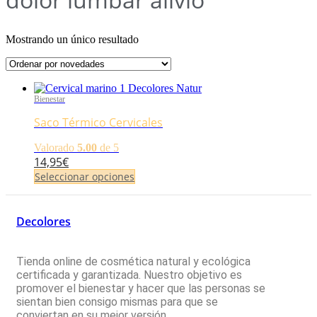
Mostrando un único resultado
Bienestar
Saco Térmico Cervicales
Valorado
5.00
de 5
14,95
€
Seleccionar opciones
Este
producto
tiene
Decolores
múltiples
variantes.
Las
Tienda online de cosmética natural y ecológica
opciones
certificada y garantizada. Nuestro objetivo es
se
promover el bienestar y hacer que las personas se
pueden
sientan bien consigo mismas para que se
elegir
conviertan en su mejor versión
en