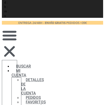
d :
h :
m :
s
ENTREGA 24/48H -
ENVÍO GRATIS
PEDIDOS +39€
BUSCAR
MI
CUENTA
DETALLES
DE
LA
CUENTA
PEDIDOS
FAVORITOS