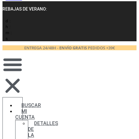
REBAJAS DE VERANO:
d :
h :
m :
s
ENTREGA 24/48H -
ENVÍO GRATIS
PEDIDOS +39€
BUSCAR
MI
CUENTA
DETALLES
DE
LA