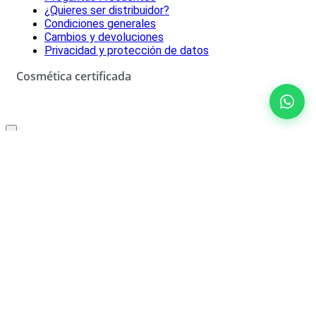
¿Quieres ser distribuidor?
Condiciones generales
Cambios y devoluciones
Privacidad y protección de datos
Cosmética certificada
Oferta especial solo para ti
10% de descuento
No rellenar
¡SÍ, LO QUIERO!
*Descuento aplicable con el código que se recibirá por correo