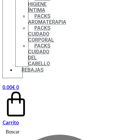
HIGIENE
ÍNTIMA
PACKS
AROMATERAPIA
PACKS
CUIDADO
CORPORAL
PACKS
CUIDADO
DEL
CABELLO
REBAJAS
0,00
€
0
Carrito
Buscar