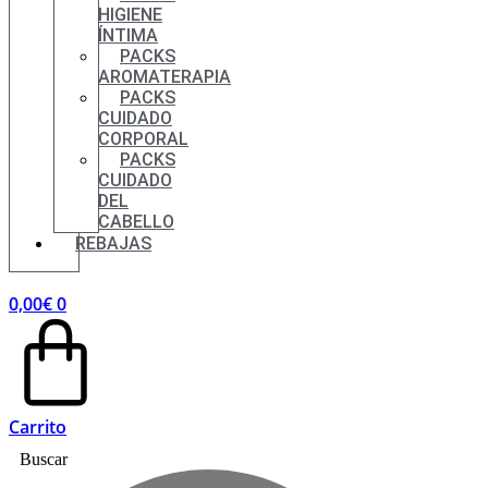
HIGIENE
ÍNTIMA
PACKS
AROMATERAPIA
PACKS
CUIDADO
CORPORAL
PACKS
CUIDADO
DEL
CABELLO
REBAJAS
0,00
€
0
Carrito
Buscar