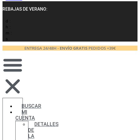
REBAJAS DE VERANO:
d :
h :
m :
s
ENTREGA 24/48H -
ENVÍO GRATIS
PEDIDOS +39€
BUSCAR
MI
CUENTA
DETALLES
DE
LA