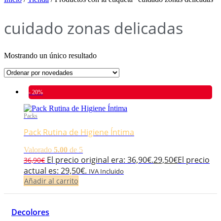
cuidado zonas delicadas
Mostrando un único resultado
- 20%
Packs
Pack Rutina de Higiene Íntima
Valorado
5.00
de 5
El precio original era: 36,90€.
29,50
€
El precio
36,90
€
actual es: 29,50€.
IVA Incluido
Añadir al carrito
Decolores