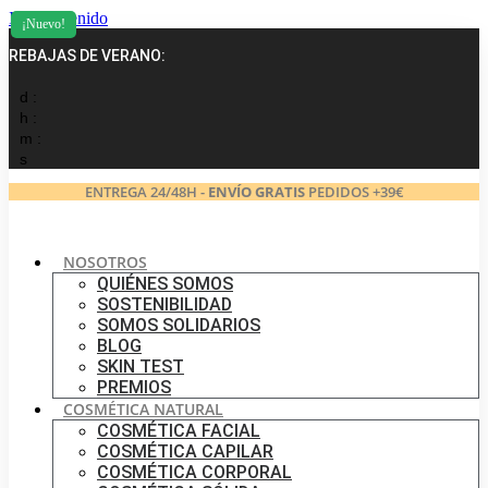
Ir al contenido
¡Nuevo!
REBAJAS DE VERANO:
d :
h :
m :
s
ENTREGA 24/48H -
ENVÍO GRATIS
PEDIDOS +39€
NOSOTROS
QUIÉNES SOMOS
SOSTENIBILIDAD
SOMOS SOLIDARIOS
BLOG
SKIN TEST
PREMIOS
COSMÉTICA NATURAL
COSMÉTICA FACIAL
COSMÉTICA CAPILAR
COSMÉTICA CORPORAL