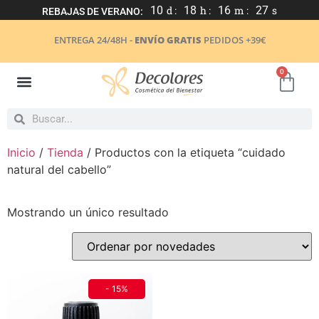
10
d :
18
h :
16
m :
27
s
REBAJAS DE VERANO:
ENTREGA 24/48H -
ENVÍO GRATIS
PEDIDOS +39€
0
Inicio
/
Tienda
/ Productos con la etiqueta “cuidado
natural del cabello”
Mostrando un único resultado
- 15%