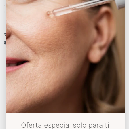
sientan bien consigo mismas para que se
conviertan en su mejor versión
Un experto te asesora
+34 633 430 993
info@decoloresnatur.com
Universo Decolores
Conócenos
Sostenibilidad
Somos Solidarios
Blog
Oferta especial solo para ti