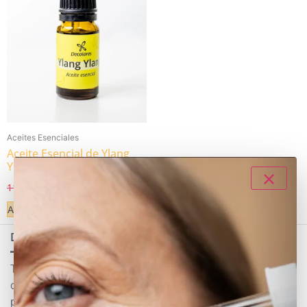
Aceites Esenciales
Aceite Esencial de Ylang
Ylang
10,15
€
11,95
€
IVA Incluido
Añadir al carrito
Decolores
Tienda online de cosmética natural y ecológica
certificada y garantizada. Nuestro objetivo es
promover el bienestar y hacer que las personas se