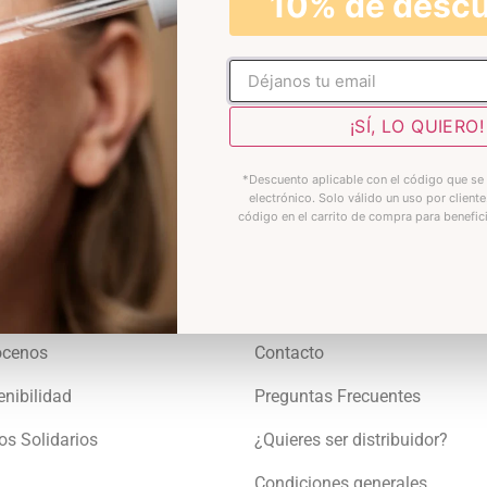
10% de desc
No rellenar
¡SÍ, LO QUIERO!
*Descuento aplicable con el código que se 
electrónico. Solo válido un uso por cliente
código en el carrito de compra para benefic
erso Decolores
Atención al cliente
ócenos
Contacto
enibilidad
Preguntas Frecuentes
s Solidarios
¿Quieres ser distribuidor?
Condiciones generales