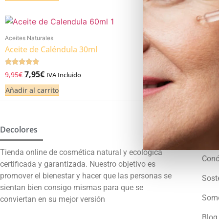
Aceites Naturales
Aceite de Caléndula 30ml
Valorado
7,95
€
9,95
€
IVA Incluido
5.00
de 5
Añadir al carrito
Decolores
Univ
Tienda online de cosmética natural y ecológica
Con
certificada y garantizada. Nuestro objetivo es
promover el bienestar y hacer que las personas se
Sost
sientan bien consigo mismas para que se
Somo
conviertan en su mejor versión
Blog