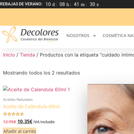
REBAJAS DE VERANO:
10
d :
08
h :
41
m :
30
s
NOSOTROS
COSMÉTICA NA
Inicio
/
Tienda
/ Productos con la etiqueta “cuidado íntim
Mostrando todos los 2 resultados
Aceites Naturales
Aceite de Caléndula 60ml
Valorado
10,35
€
12,95
€
IVA Incluido
5.00
de 5
Añadir al carrito