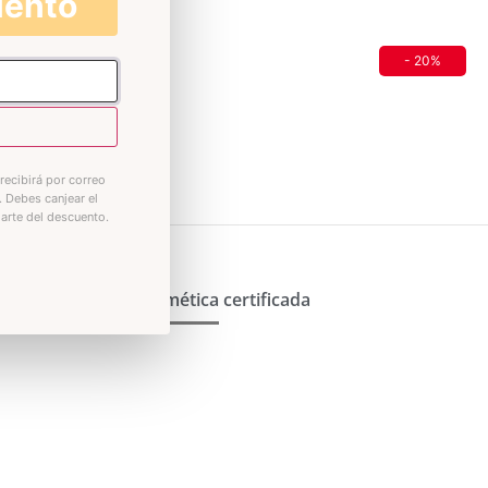
uento
- 20%
recibirá por correo
. Debes canjear el
iarte del descuento.
Cosmética certificada