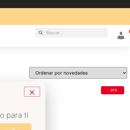
Mi cu
- 20%
o para ti