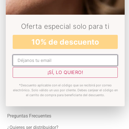
Universo Decolores
Conócenos
Oferta especial solo para ti
Sostenibilidad
10% de descuento
Somos Solidarios
Blog
No rellenar
Skin test
¡SÍ, LO QUIERO!
Premios
*Descuento aplicable con el código que se recibirá por correo
Atención al cliente
electrónico. Solo válido un uso por cliente. Debes canjear el código en
el carrito de compra para beneficiarte del descuento.
Contacto
Preguntas Frecuentes
¿Quieres ser distribuidor?