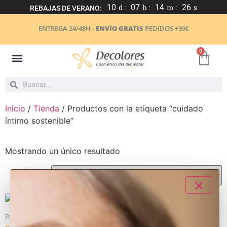
10
d :
07
h :
14
m :
25
s
REBAJAS DE VERANO:
ENTREGA 24/48H -
ENVÍO GRATIS
PEDIDOS +39€
0
Inicio
/
Tienda
/ Productos con la etiqueta “cuidado
íntimo sostenible”
Mostrando un único resultado
¡Nuevo!
- 20%
Packs