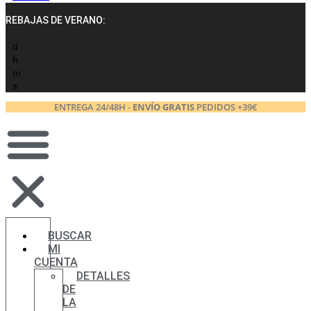
REBAJAS DE VERANO:
d :
h :
m :
s
ENTREGA 24/48H -
ENVÍO GRATIS
PEDIDOS +39€
BUSCAR
MI
CUENTA
DETALLES
DE
LA