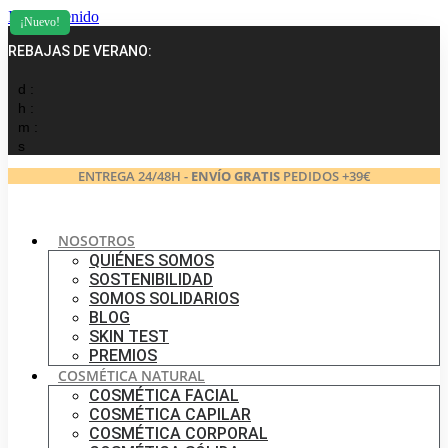
Ir al contenido
¡Nuevo!
REBAJAS DE VERANO:
d :
h :
m :
s
ENTREGA 24/48H -
ENVÍO GRATIS
PEDIDOS +39€
NOSOTROS
QUIÉNES SOMOS
SOSTENIBILIDAD
SOMOS SOLIDARIOS
BLOG
SKIN TEST
PREMIOS
COSMÉTICA NATURAL
COSMÉTICA FACIAL
COSMÉTICA CAPILAR
COSMÉTICA CORPORAL