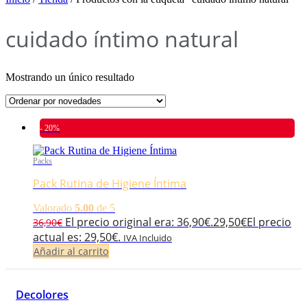
cuidado íntimo natural
Mostrando un único resultado
- 20%
Packs
Pack Rutina de Higiene Íntima
Valorado
5.00
de 5
El precio original era: 36,90€.
29,50
€
El precio
36,90
€
actual es: 29,50€.
IVA Incluido
Añadir al carrito
Decolores