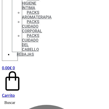
HIGIENE
ÍNTIMA
PACKS
AROMATERAPIA
PACKS
CUIDADO
CORPORAL
PACKS
CUIDADO
DEL
CABELLO
REBAJAS
0,00
€
0
Carrito
Buscar