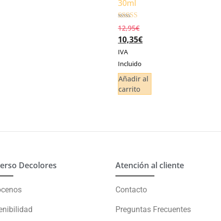
30ml
Valorado
12,95
€
5.00
10,35
€
de 5
IVA
Incluido
Añadir al
carrito
erso Decolores
Atención al cliente
ócenos
Contacto
enibilidad
Preguntas Frecuentes