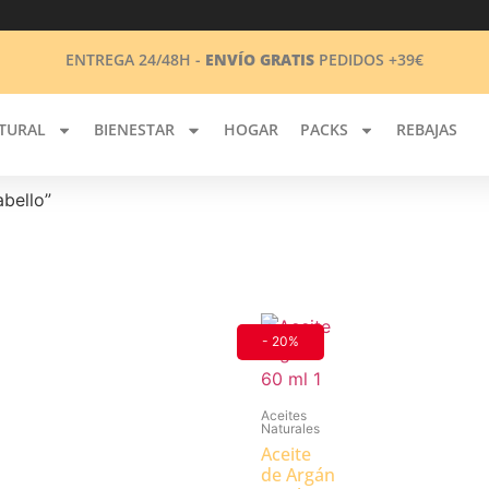
ENTREGA 24/48H -
ENVÍO GRATIS
PEDIDOS +39€
TURAL
BIENESTAR
HOGAR
PACKS
REBAJAS
abello”
- 20%
Aceites
Naturales
Aceite
de Argán