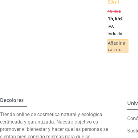
60ml
19,95
€
15,65
€
IVA
Incluido
Añadir al
carrito
Decolores
Univ
Tienda online de cosmética natural y ecológica
Con
certificada y garantizada. Nuestro objetivo es
promover el bienestar y hacer que las personas se
Sost
sientan bien consigo mismas para que se