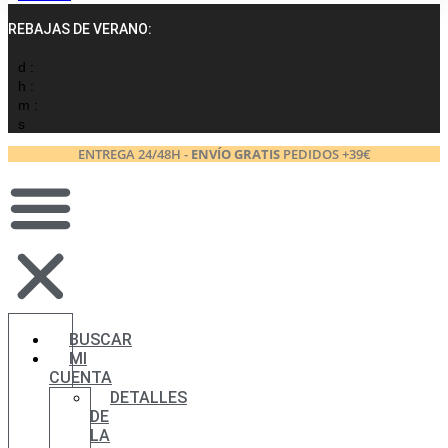
REBAJAS DE VERANO:
d :
h :
m :
s
ENTREGA 24/48H -
ENVÍO GRATIS
PEDIDOS +39€
BUSCAR
MI
CUENTA
DETALLES
DE
LA