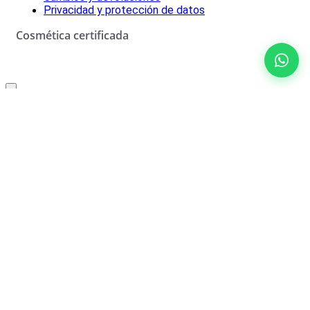
Privacidad y protección de datos
Cosmética certificada
Oferta especial solo para ti
10% de descuento
No rellenar
¡SÍ, LO QUIERO!
*Descuento aplicable con el código que se recibirá por correo
electrónico. Solo válido un uso por cliente. Debes canjear el código
en el carrito de compra para beneficiarte del descuento.