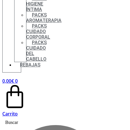
HIGIENE
ÍNTIMA
PACKS
AROMATERAPIA
PACKS
CUIDADO
CORPORAL
PACKS
CUIDADO
DEL
CABELLO
REBAJAS
0,00
€
0
Carrito
Buscar