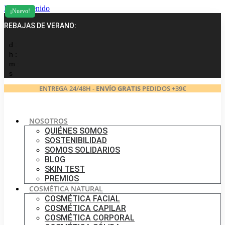
Ir al contenido
¡Nuevo!
REBAJAS DE VERANO:
d :
h :
m :
s
ENTREGA 24/48H -
ENVÍO GRATIS
PEDIDOS +39€
NOSOTROS
QUIÉNES SOMOS
SOSTENIBILIDAD
SOMOS SOLIDARIOS
BLOG
SKIN TEST
PREMIOS
COSMÉTICA NATURAL
COSMÉTICA FACIAL
COSMÉTICA CAPILAR
COSMÉTICA CORPORAL