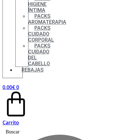
HIGIENE
ÍNTIMA
PACKS
AROMATERAPIA
PACKS
CUIDADO
CORPORAL
PACKS
CUIDADO
DEL
CABELLO
REBAJAS
0,00
€
0
Carrito
Buscar