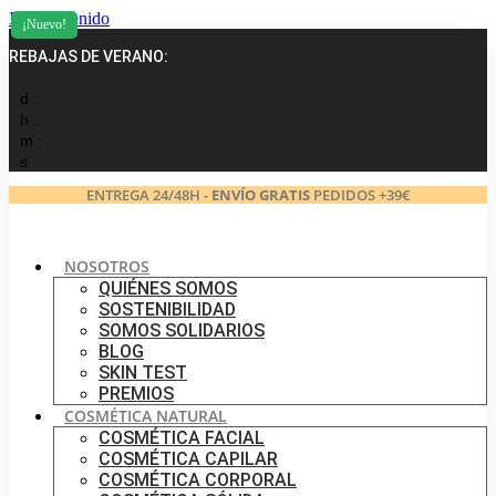
Ir al contenido
¡Nuevo!
REBAJAS DE VERANO:
d :
h :
m :
s
ENTREGA 24/48H -
ENVÍO GRATIS
PEDIDOS +39€
NOSOTROS
QUIÉNES SOMOS
SOSTENIBILIDAD
SOMOS SOLIDARIOS
BLOG
SKIN TEST
PREMIOS
COSMÉTICA NATURAL
COSMÉTICA FACIAL
COSMÉTICA CAPILAR
COSMÉTICA CORPORAL