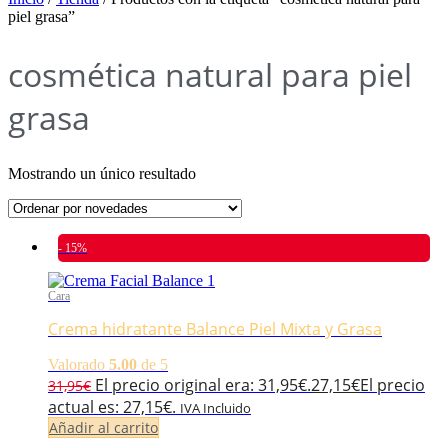
piel grasa”
cosmética natural para piel
grasa
Mostrando un único resultado
- 15%
Cara
Crema hidratante Balance Piel Mixta y Grasa
Valorado
5.00
de 5
El precio original era: 31,95€.
27,15
€
El precio
31,95
€
actual es: 27,15€.
IVA Incluido
Añadir al carrito