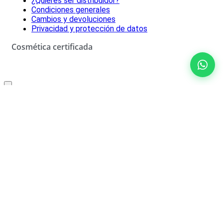
¿Quieres ser distribuidor?
Condiciones generales
Cambios y devoluciones
Privacidad y protección de datos
Cosmética certificada
Oferta especial solo para ti
10% de descuento
No rellenar
¡SÍ, LO QUIERO!
*Descuento aplicable con el código que se recibirá por correo
electrónico. Solo válido un uso por cliente. Debes canjear el código