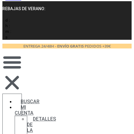
REBAJAS DE VERANO:
d :
h :
m :
s
ENTREGA 24/48H -
ENVÍO GRATIS
PEDIDOS +39€
BUSCAR
MI
CUENTA
DETALLES
DE
LA