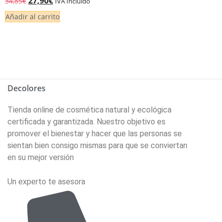
27,90
€
34,85
€
IVA Incluido
5.00
de 5
Añadir al carrito
Decolores
Tienda online de cosmética natural y ecológica
certificada y garantizada. Nuestro objetivo es
promover el bienestar y hacer que las personas se
sientan bien consigo mismas para que se conviertan
en su mejor versión
Un experto te asesora