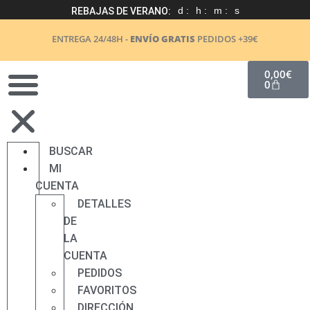
d :
h :
m :
s
REBAJAS DE VERANO:
ENTREGA 24/48H -
ENVÍO GRATIS
PEDIDOS +39€
0,00
€
0
BUSCAR
MI
CUENTA
DETALLES
DE
LA
CUENTA
PEDIDOS
FAVORITOS
DIRECCIÓN