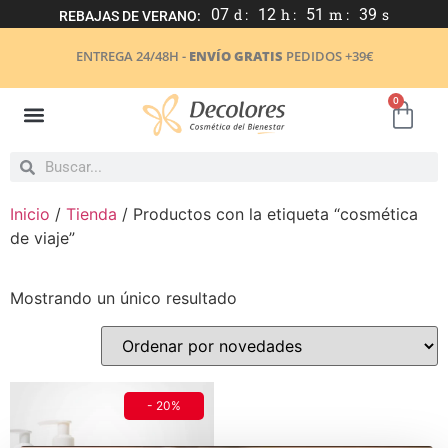
07
d :
12
h :
51
m :
39
s
REBAJAS DE VERANO:
ENTREGA 24/48H -
ENVÍO GRATIS
PEDIDOS +39€
0
Inicio
/
Tienda
/ Productos con la etiqueta “cosmética
de viaje”
Mostrando un único resultado
- 20%