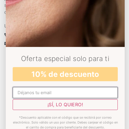
sientan bien consigo mismas para que se
conviertan en su mejor versión
Un experto te asesora
+34 633 430 993
info@decoloresnatur.com
Oferta especial solo para ti
Universo Decolores
10% de descuento
Conócenos
No rellenar
Sostenibilidad
¡SÍ, LO QUIERO!
Somos Solidarios
Blog
*Descuento aplicable con el código que se recibirá por correo
electrónico. Solo válido un uso por cliente. Debes canjear el código en
el carrito de compra para beneficiarte del descuento.