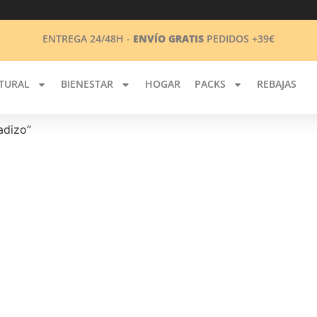
ENTREGA 24/48H -
ENVÍO GRATIS
PEDIDOS +39€
TURAL
BIENESTAR
HOGAR
PACKS
REBAJAS
adizo”