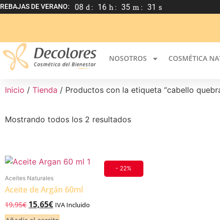
REBAJAS DE VERANO:
08
d :
16
h :
35
m :
31
s
NOSOTROS
COSMÉTICA NA
Inicio
/
Tienda
/ Productos con la etiqueta “cabello quebr
Mostrando todos los 2 resultados
- 22%
Aceites Naturales
Aceite de Argán 60ml
15,65
€
19,95
€
IVA Incluido