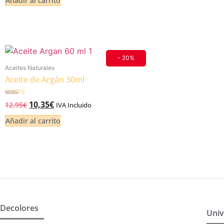
Añadir al carrito
- 20%
Aceites Naturales
Aceite de Argán 30ml
Valorado
10,35
€
12,95
€
IVA Incluido
5.00
de 5
Añadir al carrito
Decolores
Univ