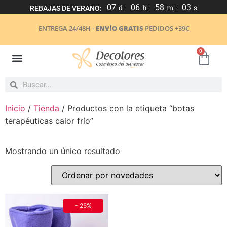
07
d :
06
h :
58
m :
03
s
REBAJAS DE VERANO:
ENTREGA 24/48H -
ENVÍO GRATIS
PEDIDOS +39€
0
Inicio
/
Tienda
/ Productos con la etiqueta “botas
terapéuticas calor frío”
Mostrando un único resultado
- 25%