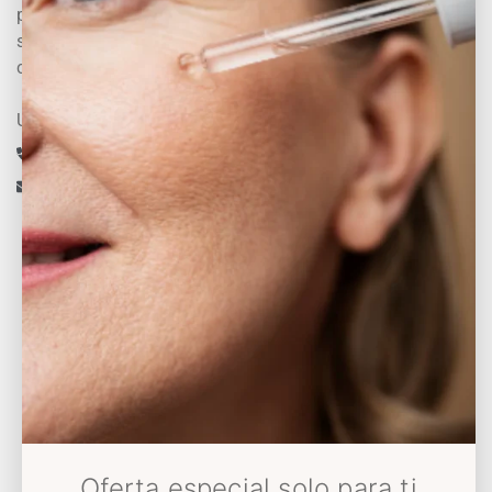
promover el bienestar y hacer que las personas se
sientan bien consigo mismas para que se
conviertan en su mejor versión
Un experto te asesora
+34 633 430 993
info@decoloresnatur.com
Universo Decolores
Conócenos
Sostenibilidad
Somos Solidarios
Blog
Oferta especial solo para ti