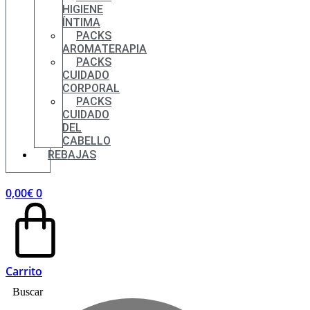
HIGIENE
ÍNTIMA
PACKS
AROMATERAPIA
PACKS
CUIDADO
CORPORAL
PACKS
CUIDADO
DEL
CABELLO
REBAJAS
0,00
€
0
Carrito
Buscar