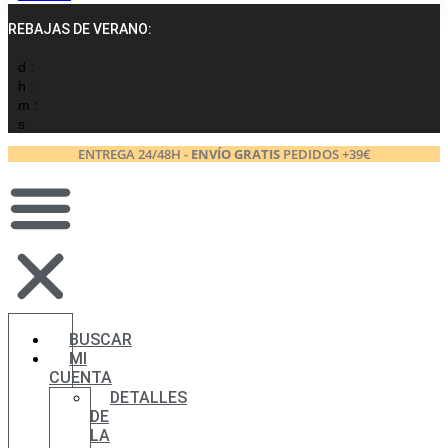
REBAJAS DE VERANO:
d :
h :
m :
s
ENTREGA 24/48H -
ENVÍO GRATIS
PEDIDOS +39€
BUSCAR
MI
CUENTA
DETALLES
DE
LA