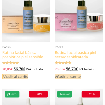
Packs
Packs
Rutina facial básica
Rutina facial básica piel
prebiótica piel sensible
seca/deshidratada
Valorado
Valorado
56,70
€
56,70
€
70,85
€
70,85
€
IVA Incluido
IVA Incluido
5.00
5.00
de 5
de 5
Añadir al carrito
Añadir al carrito
¡Nuevo!
- 20%
¡Nuevo!
- 20%