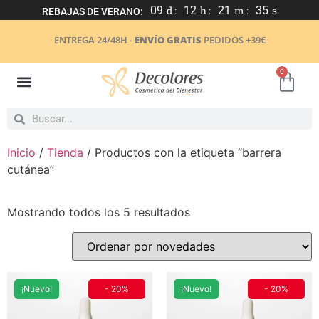
09
d :
12
h :
21
m :
35
s
REBAJAS DE VERANO:
ENTREGA 24/48H -
ENVÍO GRATIS
PEDIDOS +39€
0
Inicio
/
Tienda
/ Productos con la etiqueta “barrera
cutánea”
Mostrando todos los 5 resultados
¡Nuevo!
- 20%
¡Nuevo!
- 20%