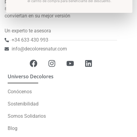
promover el bienestar y hacer que las personas se
el carrito de compra para beneficiarte del descuento.
sientan bien consigo mismas para que se
conviertan en su mejor versión
Un experto te asesora
+34 633 430 993
info@decoloresnatur.com
Universo Decolores
Conócenos
Sostenibilidad
Somos Solidarios
Blog