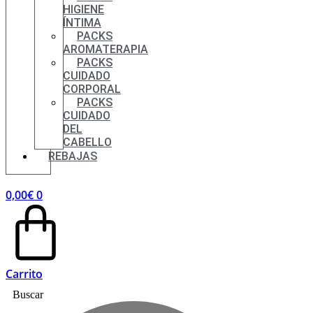
HIGIENE
ÍNTIMA
PACKS
AROMATERAPIA
PACKS
CUIDADO
CORPORAL
PACKS
CUIDADO
DEL
CABELLO
REBAJAS
0,00
€
0
Carrito
Buscar