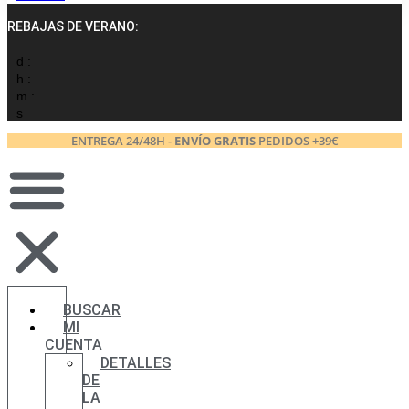
REBAJAS DE VERANO:
d :
h :
m :
s
ENTREGA 24/48H -
ENVÍO GRATIS
PEDIDOS +39€
BUSCAR
MI
CUENTA
DETALLES
DE
LA