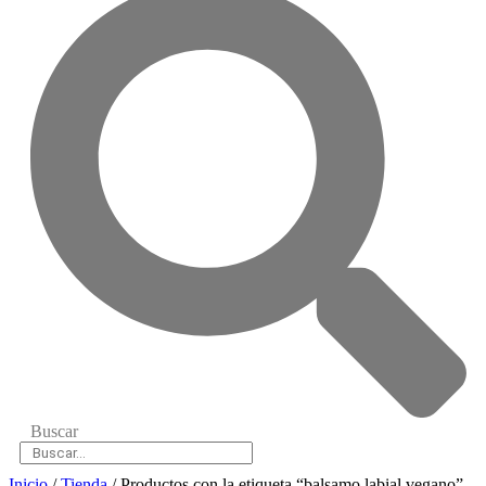
Buscar
Inicio
/
Tienda
/ Productos con la etiqueta “balsamo labial vegano”