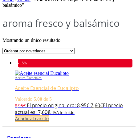
balsámico”
aroma fresco y balsámico
Mostrando un único resultado
- 15%
Aceites Esenciales
Aceite Esencial de Eucalipto
Valorado
5.00
de 5
El precio original era: 8,95€.
7,60
€
El precio
8,95
€
actual es: 7,60€.
IVA Incluido
Añadir al carrito