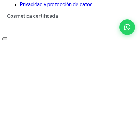
Privacidad y protección de datos
Cosmética certificada
Oferta especial solo para ti
10% de descuento
No rellenar
¡SÍ, LO QUIERO!
*Descuento aplicable con el código que se recibirá por correo
electrónico. Solo válido un uso por cliente. Debes canjear el código
en el carrito de compra para beneficiarte del descuento.