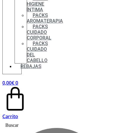
HIGIENE
ÍNTIMA
PACKS
AROMATERAPIA
PACKS
CUIDADO
CORPORAL
PACKS
CUIDADO
DEL
CABELLO
REBAJAS
0,00
€
0
Carrito
Buscar