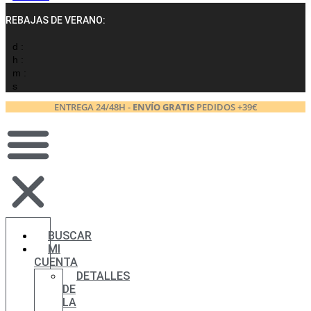
REBAJAS DE VERANO:
d :
h :
m :
s
ENTREGA 24/48H -
ENVÍO GRATIS
PEDIDOS +39€
BUSCAR
MI
CUENTA
DETALLES
DE
LA